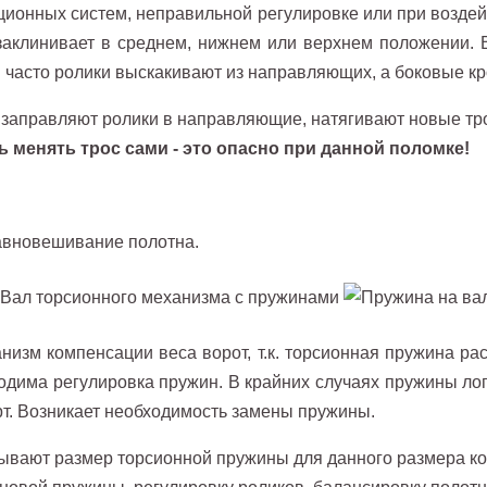
ционных систем, неправильной регулировке или при возде
 заклинивает в среднем, нижнем или верхнем положении. 
м часто ролики выскакивают из направляющих, а боковые 
 заправляют ролики в направляющие, натягивают новые тр
 менять трос сами - это опасно при данной поломке!
авновешивание полотна.
низм компенсации веса ворот, т.к. торсионная пружина рас
ходима регулировка пружин. В крайних случаях пружины ло
рт. Возникает необходимость замены пружины.
ывают размер торсионной пружины для данного размера ко