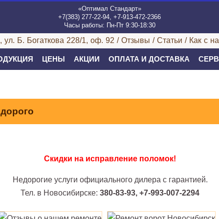
«Оптимал Стандарт»
+7(383) 277-22-94, +7-913-472-2366
Часы работы: Пн-Пт 9:30-18:30
 ул. Б. Богаткова 228/1, оф. 92 /
Отзывы
/
Статьи
/
Как с н
ОДУКЦИЯ
ЦЕНЫ
АКЦИИ
ОПЛАТА И ДОСТАВКА
СЕРВ
едорого
Скидки на исправление поломок!
Недорогие услуги официального дилера с гарантией.
Тел. в Новосибирске:
380-83-93, +7-993-007-2294