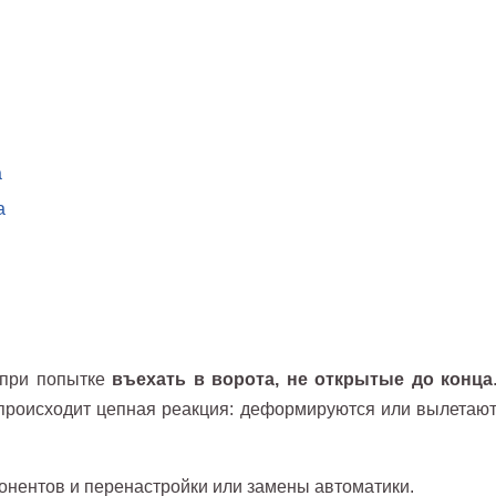
а
а
т при попытке
въехать в ворота, не открытые до конца
м происходит цепная реакция: деформируются или вылетаю
онентов и перенастройки или замены автоматики.