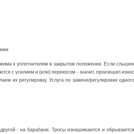
ижима к уплотнителям в закрытом положении. Если слыше
тся с усилием и (или) перекосом - значит, произошел изно
ем их регулировку. Услуга по замене/регулировке одног
 другой - на барабане. Тросы изнашиваются и обрываютс