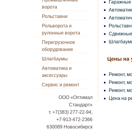
Гаражные
ворота
Автоматик
Рольставни
Автоматич
Рольставн
Рольворота и
рулонные ворота
Сдвижные 
Шлагбаум
Перегрузочное
оборудование
Цены на 
Шлагбаумы
Автоматика и
Ремонт, м
аксессуары
Ремонт, м
Сервис и ремонт
Ремонт, м
ООО «Оптимал
Цена на р
Стандарт»
т. +7(383) 277-22-94,
+7-913-472-2366
630089 Новосибирск