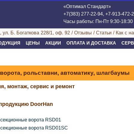
«Оптимал Стандарт»
+7(383) 277-22-94, +7-913-472-
Часы работы: Пн-Пт 9:30-18:30
 ул. Б. Богаткова 228/1, оф. 92 /
Отзывы
/
Статьи
/
Как с н
ОДУКЦИЯ
ЦЕНЫ
АКЦИИ
ОПЛАТА И ДОСТАВКА
СЕРВ
 ворота, рольставни, автоматику, шлагбаумы
я, монтаж, сервис и ремонт
продукцию DoorHan
 секционные ворота RSD01
 секционные ворота RSD01SC